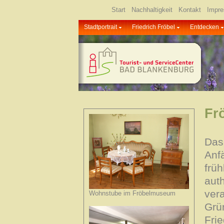
Start
Nachhaltigkeit
Kontakt
Impr
Stadtportrait
Friedrich Fröbel
Entdecken
Fr
Das
Anf
frü
auth
ver
Wohnstube im Fröbelmuseum
Grü
Fri