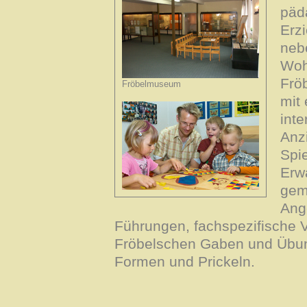
päd
Erz
neb
Woh
Fröb
Fröbelmuseum
mit
inte
Anz
Spi
Erw
gem
Ang
Führungen, fachspezifische V
Fröbelschen Gaben und Übung
Formen und Prickeln.