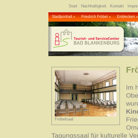
Start
Nachhaltigkeit
Kontakt
Impr
Stadtportrait
Friedrich Fröbel
Entdecken
Fr
Im h
Obe
wur
Kin
Frie
Fröbelsaal
Orn
Tagungssaal für kulturelle Ve