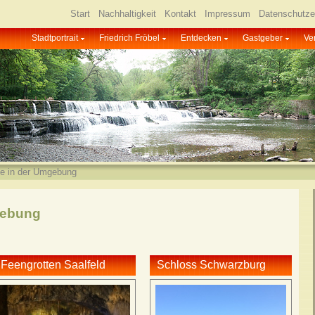
Start
Nachhaltigkeit
Kontakt
Impressum
Datenschutze
Stadtportrait
Friedrich Fröbel
Entdecken
Gastgeber
Ve
le in der Umgebung
gebung
Feengrotten Saalfeld
Schloss Schwarzburg