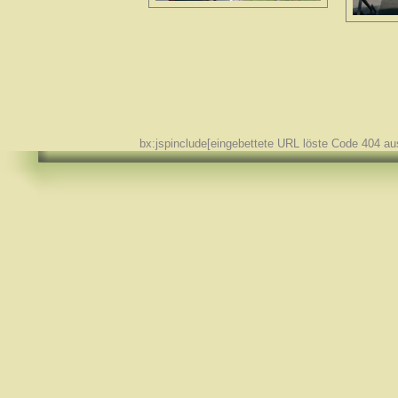
bx:jspinclude[eingebettete URL löste Code 404 au