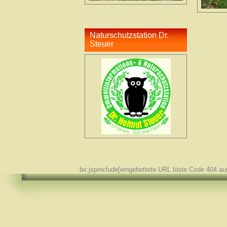
Naturschutzstation Dr.
Steuer
bx:jspinclude[eingebettete URL löste Code 404 au