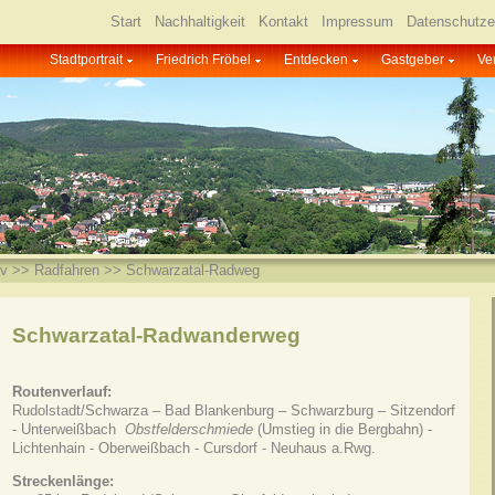
Start
Nachhaltigkeit
Kontakt
Impressum
Datenschutze
Stadtportrait
Friedrich Fröbel
Entdecken
Gastgeber
Ve
iv
>>
Radfahren
>> Schwarzatal-Radweg
Schwarzatal-Radwanderweg
Routenverlauf:
Rudolstadt/Schwarza – Bad Blankenburg – Schwarzburg – Sitzendorf
- Unterweißbach
Obstfelderschmiede
(Umstieg in die Bergbahn) -
Lichtenhain - Oberweißbach - Cursdorf - Neuhaus a.Rwg.
Streckenlänge: