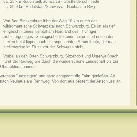
ca. 25 km Rudolstadt/Schwarza - Obstfelderschmiede
ca. 39,8 km Rudolstadt/Schwarza - Neuhaus a.Rwg.
Von Bad Blankenburg führt der Weg 10 km durch das
wildromantische Schwarzatal nach Schwarzburg. Es ist ein tief
eingeschnittenes Kerbtal am Nordrand des Thüringer
Schiefergebirges. Geologische Besonderheiten sind neben den
steilen Felsklippen auch die sogenannten Strudeltöpfe, die man
stellenweise im Flussbett der Schwarza sieht.
Vorbei an den Orten Schwarzburg, Sitzendorf und Unterweißbach
führt der Radweg Sie durch die wunderschöne Landschaft bis zur
 Obstfelderschmiede.
Bergbahn "umsteigen" und ganz entspannt die Fahrt genießen. Ab
is nach Neuhaus am Rennweg. Von dort aus besteht der Anschluss an